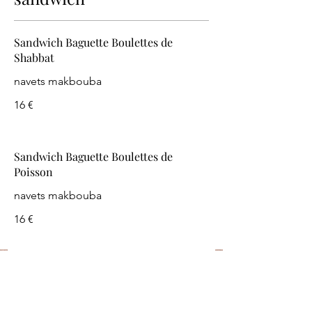
Sandwich Baguette Boulettes de
Shabbat
navets makbouba
16 €
Sandwich Baguette Boulettes de
Poisson
navets makbouba
16 €
Inscrivez-vous
Et recevez chaque semaine le menu et les
actualités !