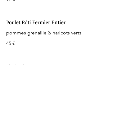
Poulet Rôti Fermier Entier
pommes grenaille & haricots verts
45 €
Shnitzel
avec pomme de terre grenailles
20 €
Rôti de Veau
avec pomme de terre grenailles
32 €