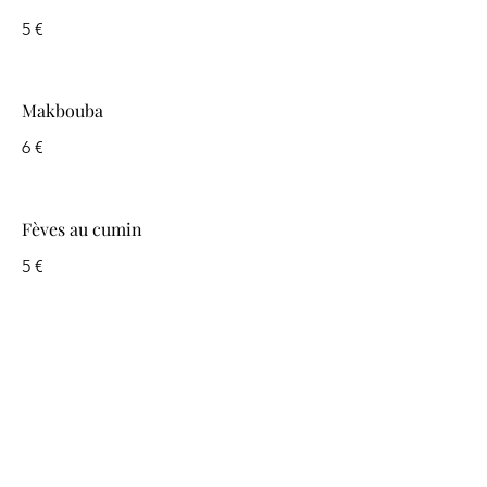
5 €
Makbouba
6 €
Fèves au cumin
5 €
Pomme de terre oeuf mayonnaise
5 €
Carotte à la marocaine