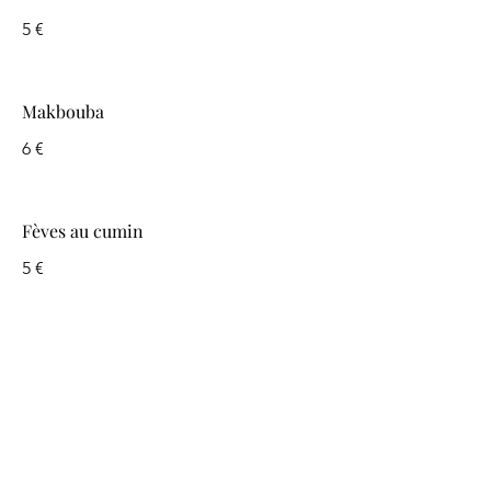
5 €
Makbouba
6 €
Fèves au cumin
5 €
Pomme de terre oeuf mayonnaise
5 €
Carotte à la marocaine